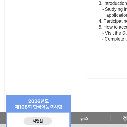
3. Introductio
- Studying i
applicatio
4. Participatin
5. How to acce
- Visit the 
- Complete th
한국교육원 소개
뉴스
정