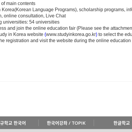
n of main contents
n Korea(
Korean Language Programs)
, scholarship programs, in
n, online consultation, Live Chat
g universities:
54 universities
ss and join the online education fair (Please see the attachment
Study in Korea website
(
www.studyinkorea.go.kr
)
to select the educ
e registration and visit the website during the online education f
규학교 한국어
한국어강좌 / TOPIK
한글학교