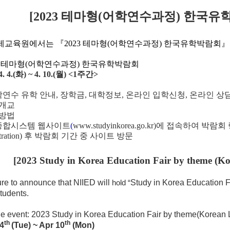
[2023
테마형
(
어학연수과정
)
한국유학
제교육원에서는 『
2023
테마형
(
어학연수과정
)
한국유학박람회』
3
테마형
(
어학연수과정
)
한국유학박람회
. 4.(
화
) ~ 4. 10.(
월
) <1
주간
>
학연수 유학 안내
,
장학금
,
대학정보
,
온라인 입학신청
,
온라인 상
개교
가방법
종합시스템 웹사이트
(
www.studyinkorea.go.kr)
에 접속하여 박람회 
tration)
후 박람회 기간 중 사이트 방문
[2023 Study in Korea Education Fair by theme (K
sure to announce that NIIED will
Study in Korea Education 
hold
“
students.
he event: 2023
Study in Korea Education Fair by theme(Korea
th
th
4
(Tue) ~ Apr 10
(Mon)