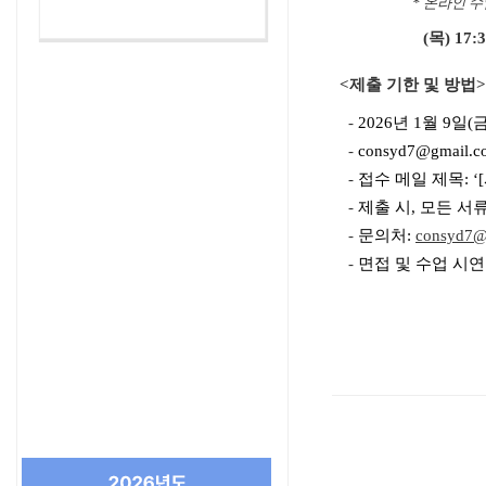
* 온라인 수
(목) 17:30-
<제출 기한 및 방법>
-
2026년 1
월 9
일(
-
consyd7@gmail.c
-
접수 메일 제목
:
-
제출 시, 모든 서
-
문의처:
consyd7@
-
면접 및 수업 시연: 20