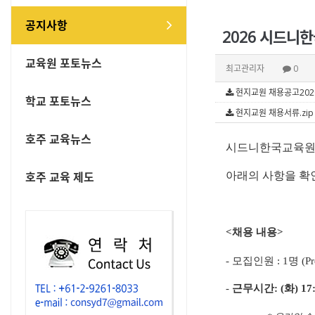
공지사항
2026 시드니
교육원 포토뉴스
최고관리자
0
현지교원 채용공고2026.d
학교 포토뉴스
현지교원 채용서류.zip (
호주 교육뉴스
시드니한국교육원은
아래의 사항을 확
호주 교육 제도
<채용 내용>
- 모집인원 :
1
명 (Pr
-
근무시간: (
화
)
17