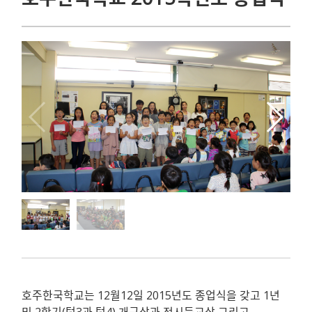
호주한국학교는 12월12일 2015년도 종업식을 갖고 1년
및 2학기(텀3과 텀4) 개근상과 정시등교상 그리고