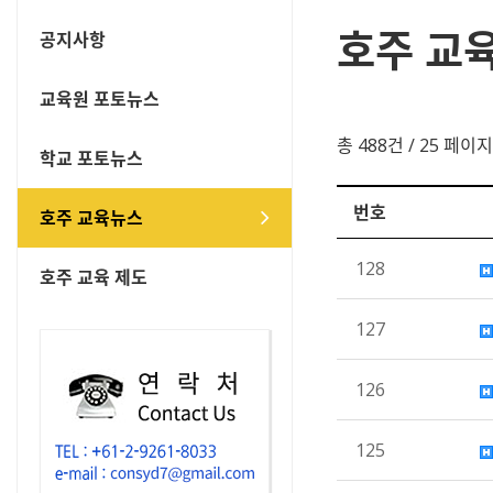
호주 교
공지사항
교육원 포토뉴스
총 488건
/ 25 페이지
학교 포토뉴스
번호
호주 교육뉴스
128
호주 교육 제도
127
126
125