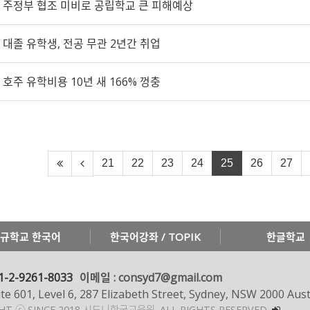
주정부 협조 미비로 공립학교 큰 피해예상
대졸 유학생, 전공 무관 2년간 취업
호주 유학비용 10년 새 166% 껑충
21
22
23
24
25
26
27
규학교 한국어
한국어강좌 / TOPIK
한글학교
1-2-9261-8033
이메일 : consyd7@gmail.com
te 601, Level 6, 287 Elizabeth Street, Sydney, NSW 2000 Aust
GHT ⓒ SINCE 2018 시드니한국교육원.
ALL RIGHTS RESERVED.