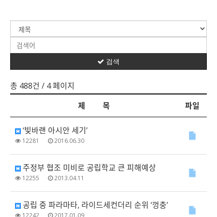
검색
총 488건
/ 4 페이지
제 목
파일
‘빛바랜 아시안 세기’
12281
2016.06.30
주정부 협조 미비로 공립학교 큰 피해예상
12255
2013.04.11
공립 중 파라마타, 라이드세컨더리 순위 ‘껑충’
12242
2017.01.09