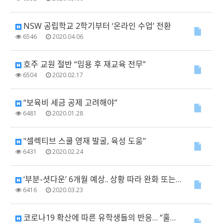
NSW 공립학교 2학기부터 ‘온라인 수업’ 전환
6546
2020.04.06
호주 교원 절반 “임용 후 재교육 전무”
6504
2020.02.17
“보육비 세금 공제 고려해야”
6481
2020.01.28
"셀렉티브 스쿨 영재 발굴, 육성 도움"
6431
2020.02.24
‘부분-셧다운’ 6개월 예상.. 상황 따라 완화 또는 강화
6416
2020.03.23
코로나19 확산에 따른 유학생들의 반응… “훌륭한 지원 vs 등록금 인하 필요”