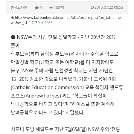
2015.07.22 08:53
한국교육원
0
10875
http://www.koreanherald.com.au/bbs/board.php?bo_table=ne
ws&wr_id=14170
+ 6633
● NSW주의 사립 단일 성별학교 - 지난 20년간 20%
줄어
학부모들(특히 남학생 부모들)은 자녀가 수학할 학교로
단일성별 학교(남학교 또는 여학교)를 더 지지함에도
불구, NSW 주의 사립 단일성별 학교는 지난 20년간
15~20% 감소한 것으로 나타났다. 가톨릭 교육위원회
(Catholic Education Commission) 교육 책임자 앤드류
포브스(Andrew Forbes) 씨는 “학교들이 확실히
남녀공학으로 바뀌고 있다”며 “하이스쿨 또한 계속해
남녀공학으로 바뀌고 있다”고 말했다.
시드니 모닝 헤럴드는 지난 7월6일(월) NSW 주의 ‘전통