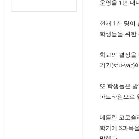
1
운영을
년 내
1
현재
천 명이
학생들을 위한 
학교의 결정을
(stu-vac)
기간
또 학생들은 방
파트타임으로 일
메를린 코로슬
3
학기에
과목을
.
말했다