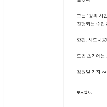
“
그는
강의 시간
진행되는 수업을
,
한편
시드니공
도입 초기에는 
wo
김원일 기자
보도일자: