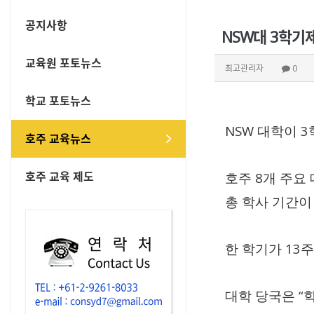
공지사항
NSW대 3학기
교육원 포토뉴스
최고관리자
0
학교 포토뉴스
NSW
3
대학이
호주 교육뉴스
호주 교육 제도
8
호주
개 주요
총 학사 기간
13
한 학기가
“
대학 당국은