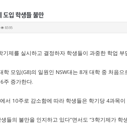
제 도입 학생들 불만
8595
학기제를 실시하고 결정하자 학생들이 과중한 학업 부
(G8)
NSW
8
 대학 모임
의 일원인
대는
개 대학 중 처음으
6
.
이
주 증가한다
10
4
주에서
주로 감소함에 따라 학생들은 학기당
과목이
”
“3
학생들의 불만을 인지하고 있다
면서도
학기제가 학생