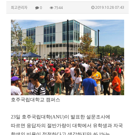
2019.10.28 07:43
최고관리자
0
7544
호주국립대학교 캠퍼스
23
일 호주국립대학
(ANU)
이 발표한 설문조사에
따르면 응답자의 절반가량이 대학에서 유학생과 자국
학생의 비율이 적절하다고 생각하지만
46.1%
는