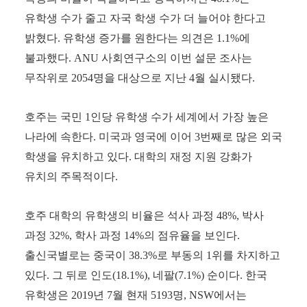
유학생 수가 줄고 자국 학생 수가 더 늘어야 한다고
밝혔다
.
유학생 증가를 원한다는 의견은
1.1%
에
불과했다
. ANU
사회연구소의 이번 설문 조사는
무작위로
2054
명을 대상으로 지난
4
월 실시됐다
.
호주는 국민
1
인당 유학생 수가 세계에서 가장 높은
나라에 속한다
.
미국과 영국에 이어
3
번째로 많은 외국
학생을 유치하고 있다
.
대학의 재정 지원 강화가
유치의 주목적이다
.
호주 대학의 유학생의 비율은 석사 과정
48%,
박사
과정
32%,
학사 과정
14%
의 점유율을 보인다
.
출신국별로는 중국이
38.3%
로 부동의
1
위를 차지하고
있다
.
그 뒤로 인도
(18.1%),
네팔
(7.1%)
순이다
.
한국
유학생은
2019
년
7
월 현재
5193
명
, NSW
에서는