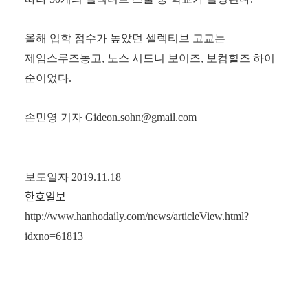
올해 입학 점수가 높았던 셀렉티브 고교는
제임스루즈농고
,
노스 시드니 보이즈
,
보컴힐즈 하이
순이었다
.
손민영 기자
Gideon.sohn@gmail.com
보도일자 2019.11.18
한호일보
http://www.hanhodaily.com/news/articleView.html?
idxno=61813