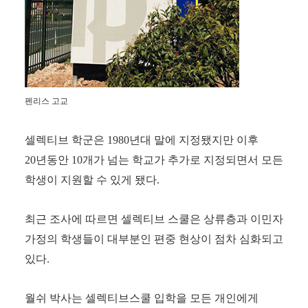
펜리스 고교
셀렉티브 학군은
1980
년대 말에 지정됐지만 이후
20
년동안
10
개가 넘는 학교가 추가로 지정되면서 모든
학생이 지원할 수 있게 됐다
.
최근 조사에 따르면 셀렉티브 스쿨은 상류층과 이민자
가정의 학생들이 대부분인 편중 현상이 점차 심화되고
있다
.
월쉬 박사는 셀렉티브스쿨 입학을 모든 개인에게