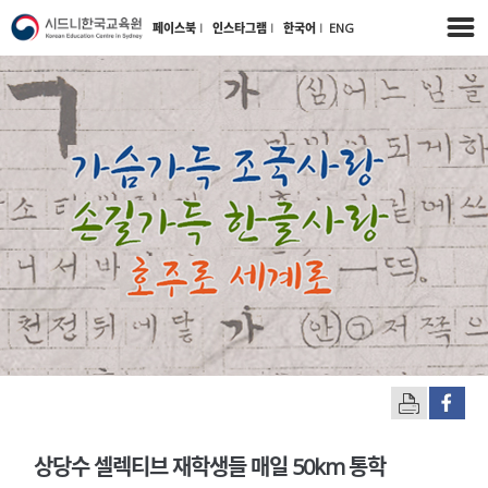
페이스북
l
인스타그램
l
한국어
l
ENG
상당수 셀렉티브 재학생들 매일 50km 통학