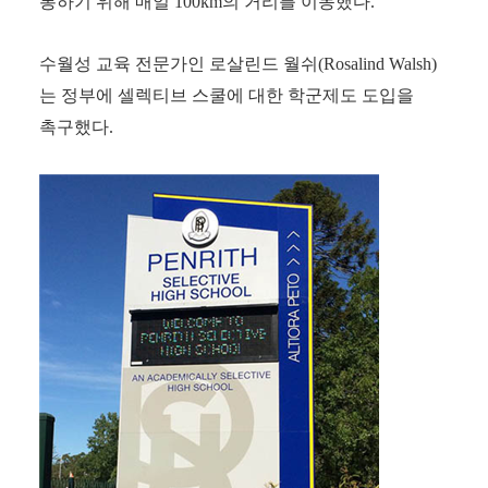
통하기 위해 매일
100km
의 거리를 이동했다
.
수월성 교육 전문가인 로살린드 월쉬
(Rosalind Walsh)
는 정부에 셀렉티브 스쿨에 대한 학군제도 도입을
촉구했다
.