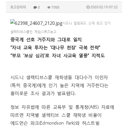
2020.02.10 07:22
최고관리자
0
7093
시드니 칼링포드 소재 최고 인기
셀렉티브스쿨인 제임스루즈농고
중국계 선호 거주지와 그대로 일치
“자녀 교육 투자는 ‘대나무 천장’ 극복 전략”
“부모 ‘보상 심리’로 자녀 사교육 열풍” 지적도
시드니 셀렉티브스쿨 재학생들 대다수가 이민자
(특히 중국계)에게 인기 높은 지역에 거주한다는
흥미로운 조사 결과가 발표됐다.
정보 자유법에 따른 교육부 및 통계청(ABS) 자료에
따르면 지역별 셀렉티브 스쿨 재학생 비율이
에드먼슨 파크(Edmondson Park)와 허스트빌