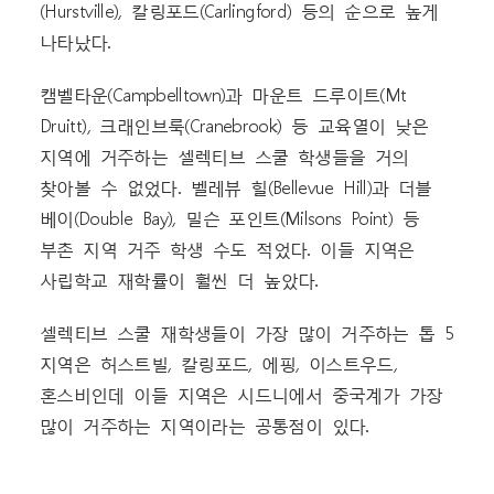
(Hurstville), 칼링포드(Carlingford) 등의 순으로 높게
나타났다.
캠벨타운(Campbelltown)과 마운트 드루이트(Mt
Druitt), 크래인브룩(Cranebrook) 등 교육열이 낮은
지역에 거주하는 셀렉티브 스쿨 학생들을 거의
찾아볼 수 없었다. 벨레뷰 힐(Bellevue Hill)과 더블
베이(Double Bay), 밀슨 포인트(Milsons Point) 등
부촌 지역 거주 학생 수도 적었다. 이들 지역은
사립학교 재학률이 훨씬 더 높았다.
셀렉티브 스쿨 재학생들이 가장 많이 거주하는 톱 5
지역은 허스트빌, 칼링포드, 에핑, 이스트우드,
혼스비인데 이들 지역은 시드니에서 중국계가 가장
많이 거주하는 지역이라는 공통점이 있다.