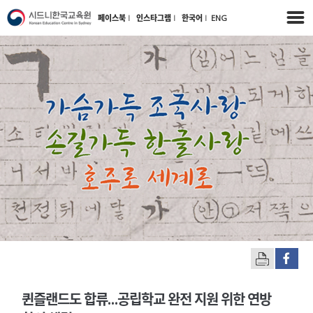
페이스북
l
인스타그램
l
한국어
l
ENG
퀸즐랜드도 합류…공립학교 완전 지원 위한 연방