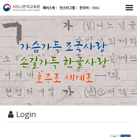
페이스북
l
인스타그램
l
한국어
l
ENG
Login