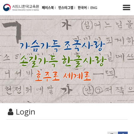
페이스북
l
인스타그램
l
한국어
l
ENG
Login