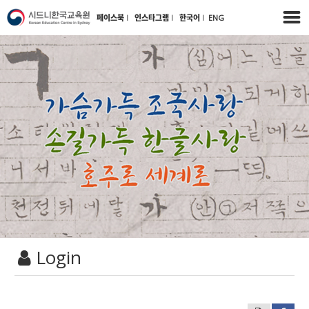
페이스북
l
인스타그램
l
한국어
l
ENG
Login