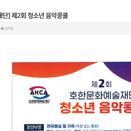
단] 제2회 청소년 음악콩쿨
2776