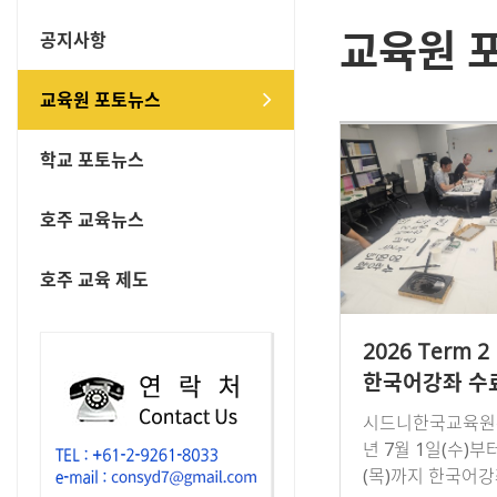
교육원 
공지사항
교육원 포토뉴스
학교 포토뉴스
호주 교육뉴스
호주 교육 제도
2026 Term 2
한국어강좌 수
서예 문화체험
시드니한국교육원은
년 7월 1일(수)부
(목)까지 한국어강