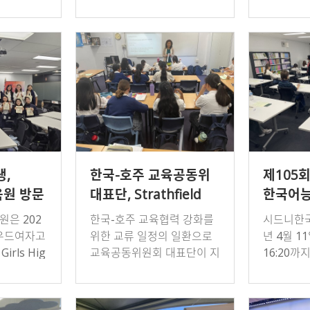
업으로 수료
력진흥원과 연계한 온라인
글로벌 리
험 활동을
문화 행사를 진행하였다.이
프로그램'
학기 문화
번 행사는 전북국제협력진흥
프로그램에
원에서 Zoom을 통해 …
광운대학교
,
한국-호주 교육공동위
제105
원 방문
대표단, Strathfield
한국어능
Girls High School
은 202
한국-호주 교육협력 강화를
시드니한국
방문…한국어 교육 현장
버우드여자고
위한 교류 일정의 일환으로
년 4월 11
참관
irls Hig
교육공동위원회 대표단이 지
16:20
25명을 대
난 4월 30일 Strathfield Gir
서 제10
문 프로그
ls High School를 방문해
을 시행하
 학생들은
한국어 교육 현장을 찾…
전한 시험