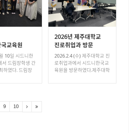
2026년 제주대학교
한국교육원
진로취업과 방문
생 간담회
2월 10일 시드니한
2026.2.4 (수) 제주대학교 진
서 드림장학생 간
로취업과에서 시드니한국교
최하였다. 드림장
육원을 방문하였다.제주대학
업생, 교육원 관계
교 진로취업과 관계자들은
하여 유학 적응 및
시드니한국교육원을 방문해
 준비 현황을 공유
현장실습 중인 학생을 격려
한 장…
하고 실습 현황을 점…
9
10