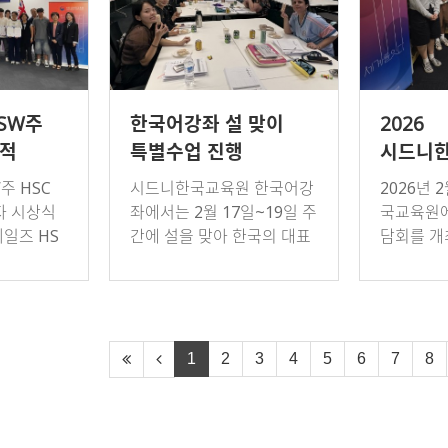
NSW주
한국어강좌 설 맞이
2026
성적
특별수업 진행
시드니
 개최
드림장학
주 HSC
시드니한국교육원 한국어강
2026년 
실시
자 시상식
좌에서는 2월 17일~19일 주
국교육원에
일즈 HS
간에 설을 맞아 한국의 대표
담회를 개
Certifica
명절인 ‘설’에 대해 배우는 특
학생과 졸
어 4개 과
별 수업을 진행하였다. 참가
자가 참석
12명…
자들은 설의 의미와 풍습, 세
학업·진로
배와 덕담 …
하였다. 또
1
2
3
4
5
6
7
8