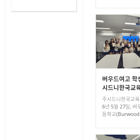
10 마지막 주 수
식과 한국문화 체
운영하였다.이번 
체험의 주제…
버우드여고 학생
시드니한국교육
주시드니한국교육원
6년 5월 27일, 
등학교(Burwood G
h School) 학생 
상으로 교육원 방
램을 운영하였다.