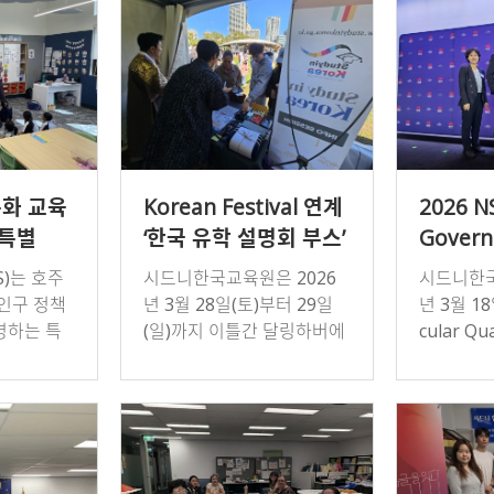
교육원…
문화 교육
Korean Festival 연계
2026 
 특별
‘한국 유학 설명회 부스’
Gover
터리
성황리 운영
School
)는 호주
시드니한국교육원은 2026
시드니한국
Interna
인구 정책
년 3월 28일(토)부터 29일
년 3월 18
Studen
명하는 특
(일)까지 이틀간 달링하버에
cular Q
eum of 
터리를 제
서 열린 Korean Festival 행
Cerem
t(MCA)
그램은 다
사와 연계하여 ‘한국 유학 설
NSW Go
 가진 학
명회 부스’를 운영하였다.이
하는 …
번…