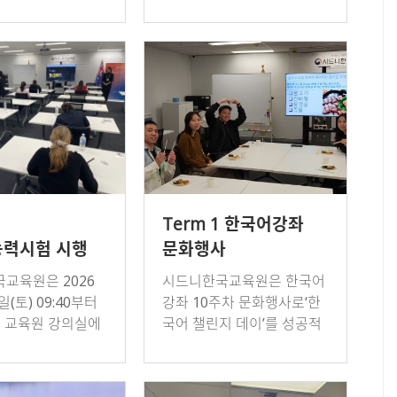
소스 코디네이터
화 직무연수단」 16명이 시
을 운영했다.이번
드니한국교육원을 방문하였
는 국민대학교,
다. 연수단은 권지영 교육원
, …
장의 강의를 …
회
Term 1 한국어강좌
력시험 시행
문화행사
한국어챌린지데이
교육원은 2026
시드니한국교육원은 한국어
일(토) 09:40부터
강좌 10주차 문화행사로‘한
까지 교육원 강의실에
국어 챌린지 데이’를 성공적
5회 한국어능력시험
으로 운영하였다. 이번 행사
였다. 공정하고 안
는 수강생들이 수업에서 배
 환경 조성을 위해,
운 한국어를 활용하여말하기