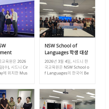
와 발음을 연습하고, K-…
NSW
NSW School of
nment
Languages 학생 대상
s
Study in Korea 홍보
교육원은 2026
2026년 3월 4일, 시드니 한
tional
및 한국문화 체험
일(수), 시드니 Cir
국교육원은 NSW School o
t Awards
프로그램 운영
uay에 위치한 Mus
f Languages의 한국어 Be
Contemporary Ar
ginner 반 학생들을 대상으
ony 참석
에서 개최된 「2026
로 한국문화 체험 프로그램
…
을 진행하였다. 이번 프로…