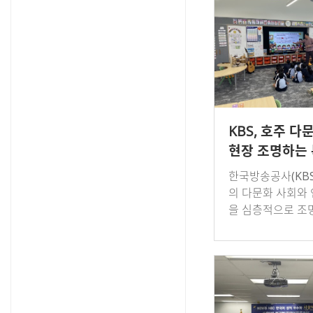
…
KBS, 호주 다
현장 조명하는
라디오 다큐멘
한국방송공사(KBS
제작
의 다문화 사회와 
을 심층적으로 조
별 라디오 다큐멘
작했다. 이번 프로
양한 문화적 배경을
생들이 함께 성장