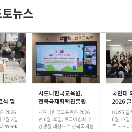
포토뉴스
시드니한국교육원,
국민대 외
료식 및
전북국제협력진흥원
2026 
 운영
연계 문화 행사 개최
코디네이
 2026
시드니한국교육원은 2026
HUSS 
운영을 
터 7월 2일
년 6월 30일, 한국어강좌 수
6월 17일
방문
좌 Week
강생을 대상으로 전북국제협
주 시드니에