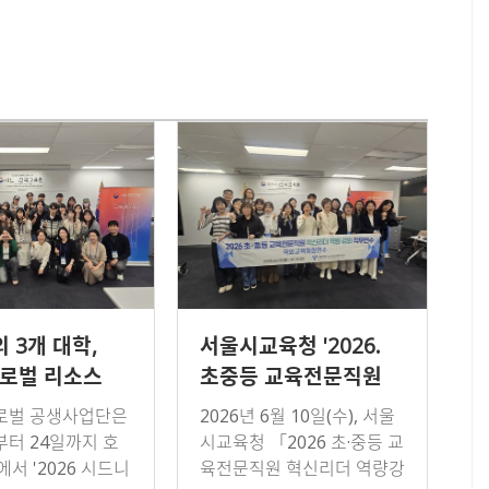
 3개 대학,
서울시교육청 '2026.
글로벌 리소스
초중등 교육전문직원
터 프로그램
혁신리더 역량 강화
글로벌 공생사업단은
2026년 6월 10일(수), 서울
위해 시드니
직무연수단' 방문
부터 24일까지 호
시교육청 「2026 초·중등 교
서 '2026 시드니
육전문직원 혁신리더 역량강