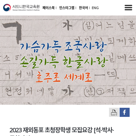
페이스북
l
인스타그램
l
한국어
l
ENG
2023 재외동포 초청장학생 모집요강 [석∙박사∙