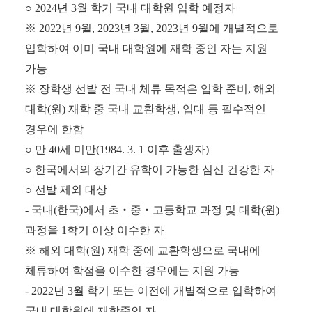
○
2024
년
3
월 학기 국내 대학원 입학 예정자
※
2022
년
9
월
, 2023
년
3
월
, 2023
년
9
월에 개별적으로
입학하여 이미 국내 대학원에 재학 중인 자는 지원
가능
※
장학생 선발 전 국내 체류 목적은 입학 준비
,
해외
대학
(
원
)
재학 중 국내 교환학생
,
입대 등 필수적인
경우에 한함
○
만
40
세 미만
(1984. 3. 1
이후 출생자
)
○
한국에서의 장기간 유학이 가능한 심신 건강한 자
○
선발 제외 대상
-
국내
(
한국
)
에서 초
‧
중
‧
고등학교 과정 및 대학
(
원
)
과정을
1
학기 이상 이수한 자
※
해외 대학
(
원
)
재학 중에 교환학생으로 국내에
체류하여 학점을 이수한 경우에는 지원 가능
- 2022
년
3
월 학기 또는 이전에 개별적으로 입학하여
국내 대학원에 재학중인 자