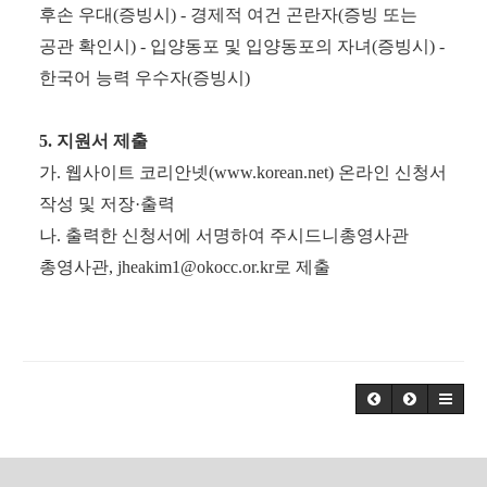
후손 우대
(
증빙시
) -
경제적 여건 곤란자
(
증빙 또는
공관 확인시
) -
입양동포 및 입양동포의 자녀
(
증빙시
) -
한국어 능력 우수자
(
증빙시
)
5.
지원서 제출
가
.
웹사이트 코리안넷
(
www.korean.net)
온라인 신청서
작성 및 저장
·
출력
나
.
출력한 신청서에 서명하여 주시드니총영사관
총영사관
, jheakim1@okocc.or.kr
로 제출