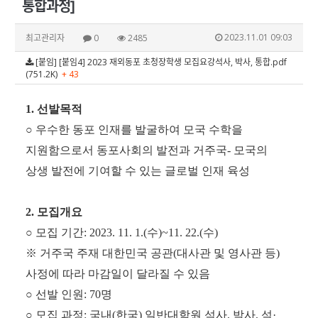
통합과정]
2023.11.01 09:03
최고관리자
0
2485
[붙임] [붙임4] 2023 재외동포 초청장학생 모집요강석사, 박사, 통합.pdf
(751.2K)
+ 43
1.
선발목적
○
우수한 동포 인재를 발굴하여 모국 수학을
지원함으로서 동포사회의 발전과 거주국
-
모국의
상생 발전에 기여할 수 있는 글로벌 인재 육성
2.
모집개요
○
모집 기간
: 2023. 11. 1.(
수
)~11. 22.(
수
)
※
거주국 주재 대한민국 공관
(
대사관 및 영사관 등
)
사정에 따라 마감일이 달라질 수 있음
○
선발 인원
: 70
명
○
모집 과정
:
국내
(
한국
)
일반대학원 석사
,
박사
,
석
·