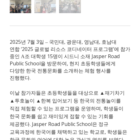
2025
7
3
년
월
일
–
국민대, 광운대, 영남대, 호남대
‘2025
’
연합
글로벌 리소스 코디네이터 프로그램
에 참가
15
Jasper Road
중인 A조 대학생
명이
시드니 소재
Public School
,
을 방문하여
현지 초등학생들에게
다양한 한국 전통문화를 소개하는 체험 행사를
.
진행했다
이날 참가자들은 초등학생들을 대상으로
▲
재기차기
▲
투호놀이
▲
한복 입어보기 등 한국의 전통놀이를
,
직접 체험할 수 있는 프로그램을 운영하며
학생들이
한국 문화를 쉽고 재미있게 접할 수 있는 기회를
. Jasper Road Public School
제공했다
은 정규
,
교육과정에 한국어를 채택하고 있는 학교로
학생들은
.
한국 문화와 언어에 대한 높은 관심과 열의를 보였다