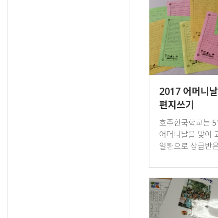
종목을 정해 텀1~
2017 어머니날
편지쓰기
호주한국학교는 5
어머니날을 맞아 
일환으로 상급반은
편지 쓰기, 하급반
들기 행사를 갖고
사랑과 은혜에 감
음을 담아 전달했다