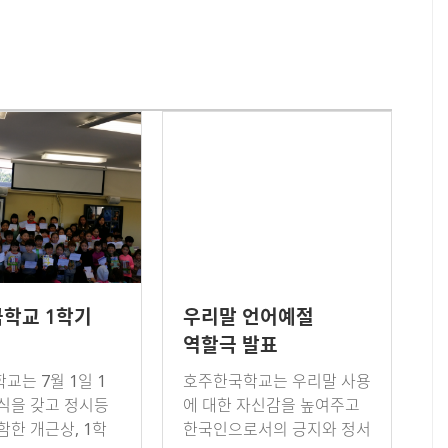
학교 1학기
우리말 언어예절
역할극 발표
교는 7월 1일 1
호주한국학교는 우리말 사용
식을 갖고 정시등
에 대한 자신감을 높여주고
함한 개근상, 1학
한국인으로서의 긍지와 정서