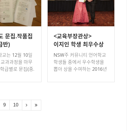
년도 문집.작품집
<교육부장관상>
급반)
이지인 학생 최우수상
교는 12월 10일
NSW주 커뮤니티 언어학교
도 교과과정을 마무
학생들 중에서 우수학생을
 학급별로 문집(중.
뽑아 상을 수여하는 2016년
 작품집(초급반)을
도 교육부장관상 시상식에서
 해 동안의 한국어
호주한국학교의 이지인(첼
산했다. 상급반 학
튼햄 걸스 하이스쿨 10학년)
집…
학생이 중고등부에서…
9
10