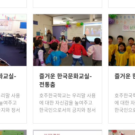
임 신부님
읽기 및 듣기 능력과 독해력
기 한국어
생님을 면
향상을 돕기 위해 지난 5월1
부문(읽기
관하였다.
일부터 6월17일까지 7주 동
력, 스피치
안 실시한 독서마라…
Term 2 
화교실-
즐거운 한국문화교실-
즐거운 
전통춤
리말 사용
호주한국학교는 우리말 사용
호주한국학
 높여주고
에 대한 자신감을 높여주고
에 대한 
지와 정서
한국인으로서의 긍지와 정서
한국인으로
애국가 부
를 함양하기 위해 애국가 부
를 함양하
그리고 학
르기와 언어예절, 그리고 학
르기와 언
체험 대상
급별로 한국문화 체험 대상
급별로 한