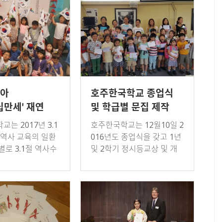
해 텀1~2에…
글래디스 버레지클…
맞아
호주한국학교 종업식
립만세' 재연
및 학급별 문집 제작
는 2017년 3.1
호주한국학교는 12월10일 2
 역사 교육의 일환
016년도 종업식을 갖고 1년
별로 3.1절 역사수
및 2학기 정시등교상 및 개
하고 태극기 그리
근상, 그리고 한국어실력경
하기, 그리고 태극
시대회 부문별 우수상, 글짓
"대한 독립 만
기 우수상, 다독상, 특별상
치는 등…
수상자에게 각…