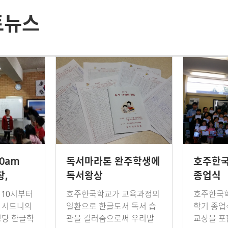
토뉴스
00am
독서마라톤 완주학생에
호주한국
,
독서왕상
종업식
인선당
전 10시부터
호주한국학교가 교육과정의
호주한국학
 시드니의
일환으로 한글도서 독서 습
학기 종업
당 한글학
관을 길러줌으로써 우리말
교상을 포