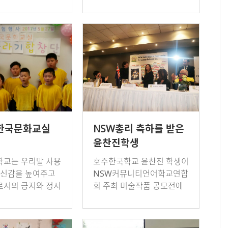
실력경시대회 각
를 함양하기 위해 애국가 부
, 받아쓰기, 어휘
르기와 언어예절, 그리고 학
) 우수상, 그리고
급별로 한국문화 체험 대상
둘째 …
종목을 정해 텀1~2에…
한국문화교실
NSW총리 축하를 받은
윤찬진학생
교는 우리말 사용
호주한국학교 윤찬진 학생이
자신감을 높여주고
NSW커뮤니티언어학교연합
서의 긍지와 정서
회 주최 미술작품 공모전에
기 위해 애국가 부
참가하여 11-13세 부문 1등
어예절, 그리고 학
상을 수상, 지난 20일 연례
국문화 체험 대상
만찬행사에서 상금과 함께