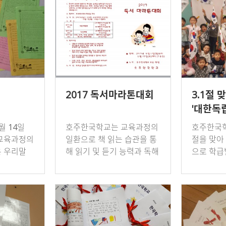
2에…
종목을 정해 텀1~2에…
종목을 정
2017 독서마라톤대회
3.1절 
'대한독
월 14일
호주한국학교는 교육과정의
호주한국학교
교육과정의
일환으로 책 읽는 습관을 통
절을 맞아
 우리말
해 읽기 및 듣기 능력과 독해
으로 학급
은 카드 만
력 향상을 돕는 한편 목표를
업을 실시
 어머니의
향해 달려가는 끈기와 성취
기와 색칠
사하는 마
감을 높이기 위해 해마다 독
기 흔들며 
.
서마라톤대회를 열고…
세"를 외