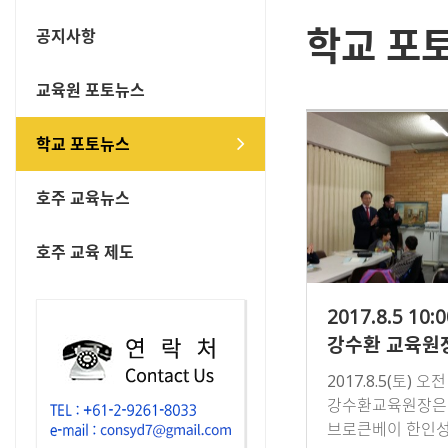
학교 포
공지사항
교육원 포토뉴스
학교 포토뉴스
호주 교육뉴스
호주 교육 제도
2017.8.5 10:
강수환 교육원장
브로큰베이 한
2017.8.5(토) 오
한글학교 방문
강수환교육원장은
브로큰베이 한인성