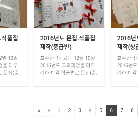
집.작품집
2016년도 문집.작품집
2016
제작(중급반)
제작(상
월 10일
호주한국학교는 12월 10일
호주한국학
정을 마무
2016년도 교과과정을 마무
2016년
 문집(중.
리하며 각 학급별로 문집(중.
리하며 각
(초급반)을
상급반)과 작품집(초급반)을
상급반)과
의 한국어
만들어 한 해 동안의 한국어
만들어 한
공부를 결산했다. 중급반 학
공부를 결
생들의 문집…
생들의 문
1
2
3
4
5
6
7
8