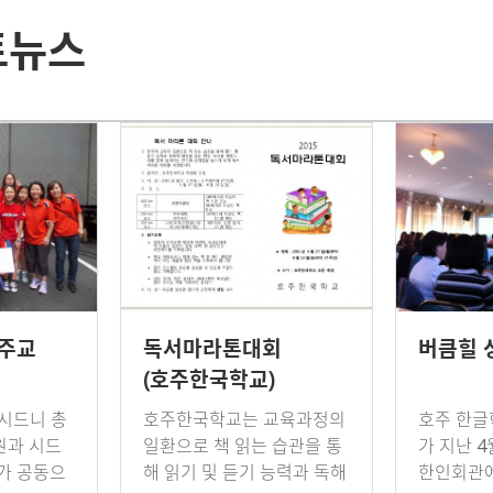
토뉴스
천주교
독서마라톤대회
버큼힐 
(호주한국학교)
 시드니 총
호주한국학교는 교육과정의
호주 한글
원과 시드
일환으로 책 읽는 습관을 통
가 지난 
가 공동으
해 읽기 및 듣기 능력과 독해
한인회관에