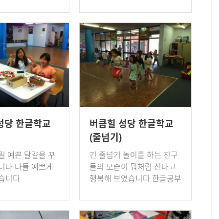
 성당 한글학교 선
랑이 가득 담긴 카드를 엄마
분이 참석하셨습니
께 드립니다.
과 비슷한 연수였지
새로 함께 …
성당 한글학교
버큼힐 성당 한글학교
(줄넘기)
릴 예쁜 달걀을 꾸
긴 줄넘기 놀이를 하는 친구
니다 다들 예쁘게
들의 모습이 뭐처럼 신나고
었습니다
행복해 보였습니다 한글공부
도 신나고 재미있게 하길 바
라는 선생님의 사랑을 담아
봅니다.