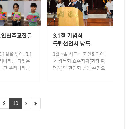
한인천주교한글
3.1절 기념식
독립선언서 낭독
.1절을 맞아, 3.1
3월 1일 시드니 한인회관에
리나라를 되찾은
서 광복회 호주지회(회장 황
듣고 우리나라를
명하)와 한인회 공동 주관으
것들을 알아가며
로 열린 3.1절 제96주년 기
대한민국에 대해
념식에서 장원익 학생(호주
알아가게 되었습니
한국학교) 등 하이스쿨 학생
5명이 독립선언…
9
10