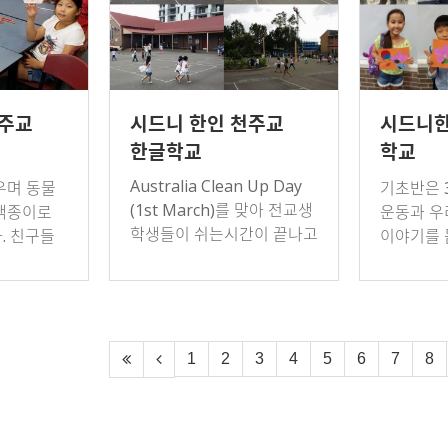
천주교
시드니 한인 천주교
시드니
한글학교
학교
Australia Clean Up Day
우며 동물
기초반은 3
(1st March)를 맞아 전교생
색종이로
운동과 우
학생들이 쉬는시간이 끝나고
. 친구들
이야기를 
친구들과 짝을지어 학교를
 마리인지,
대표하는 
다니며 쓰레기를 주었습니
 무엇인지
우리나라 
다. 짧은 시간이었지만, 아…
조금 더 
다.
1
2
3
4
5
6
7
8