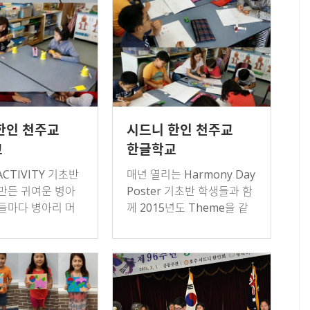
한인 천주교
시드니 한인 천주교
교
한글학교
ACTIVITY 기초반
매년 열리는 Harmony Day
만든 귀여운 병아
Poster 기초반 학생들과 함
들마다 병아리 머
께 2015년도 Theme을 같
이 다 다르네요~~
이 이야기 해보고 brainstor
m 해보며 멋진 작품을 완성
시켰습니다.