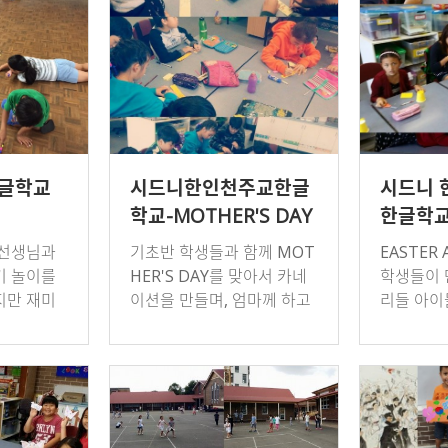
한글학교
시드니한인천주교한글
시드니 
학교-MOTHER'S DAY
한글학
ACTIVITY
 선생님과
기초반 학생들과 함께 MOT
EASTER 
기 놀이를
HER'S DAY를 맞아서 카네
학생들이 
지만 재미
이션을 만들며, 엄마께 하고
리들 아이
니다
싶은 말을 카드에 적었다. 카
리 스타일
네이션을 너무 이쁘게 만들
어서 카드들이 너무 이쁘게
완성이 되었다…