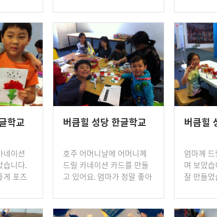
5년 시드니
력 향상을 돕는 한편 목표를
희 버큼힐
 7,8,9
향해 달려가는 끈기와 성취
생님은 5
우리 한글
감을 높이기 위해 해마다 독
다. 예전
서마라톤대회를 열고…
만 이번에 
한글학교
버큼힐 성당 한글학교
버큼힐 
카네이션
호주 어머니날에 어머니께
엄마께 드
았습니다.
드릴 카네이션 카드를 만들
며 보았습
좋게 포즈
고 있어요. 엄마가 정말 좋아
잘 만들
말 잘 만들
하실것 같아요.