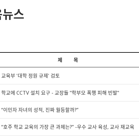
육뉴스
제 목
교육부 '대학 정원 규제' 검토
학교에 CCTV 설치 요구 - 교장들 "학부모 폭행 피해 빈발"
“이민자 자녀의 성적, 진짜 월등할까?”
“호주 학교 교육의 가장 큰 과제는?” -우수 교사 육성, 교사 재교육