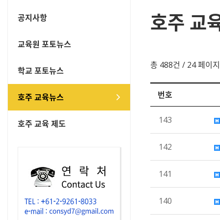
호주 교
공지사항
교육원 포토뉴스
총 488건
/ 24 페이지
학교 포토뉴스
번호
호주 교육뉴스
143
호주 교육 제도
142
141
140