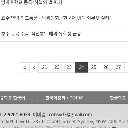
방과후학교 등록 ‘하늘의 별 따기
호주 연방 외교통상국방위원회, “한국어 냉대 외무부 질타”
호주 교육 수출 ‘적신호’ - 해외 유학생 급감
21
22
23
24
25
26
27
규학교 한국어
한국어강좌 / TOPIK
한글학교
1-2-9261-8033
이메일 : consyd7@gmail.com
te 601, Level 6, 287 Elizabeth Street, Sydney, NSW 2000 Aust
GHT ⓒ SINCE 2018 시드니한국교육원.
ALL RIGHTS RESERVED.