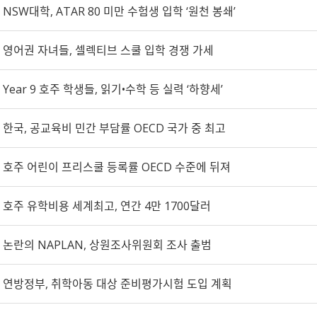
NSW대학, ATAR 80 미만 수험생 입학 ‘원천 봉쇄’
영어권 자녀들, 셀렉티브 스쿨 입학 경쟁 가세
Year 9 호주 학생들, 읽기•수학 등 실력 ‘하향세’
한국, 공교육비 민간 부담률 OECD 국가 중 최고
호주 어린이 프리스쿨 등록률 OECD 수준에 뒤져
호주 유학비용 세계최고, 연간 4만 1700달러
논란의 NAPLAN, 상원조사위원회 조사 출범
연방정부, 취학아동 대상 준비평가시험 도입 계획