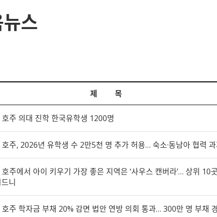
육뉴스
제 목
호주 의대 진학 한국유학생 1200명
호주, 2026년 유학생 수 2만5천 명 추가 허용… 숙소·동남아 협력 
호주에서 아이 키우기 가장 좋은 지역은 ‘사우스 캔버라’… 상위 10
시드니
호주 학자금 부채 20% 감면 법안 연방 의회 통과… 300만 명 부채 