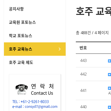
호주 교
공지사항
교육원 포토뉴스
총 488건
/ 4 페이지
학교 포토뉴스
번호
호주 교육뉴스
443
호주 교육 제도
442
441
440