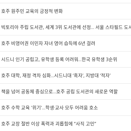
호주 원주민 교육의 긍정적 변화
빅토리아 주립 도서관, 세계 3위 도서관에 선정… 서울 스타필드 도
호주 비영어권 이민자 자녀 영어 습득에 6년 걸려
시드니 인기 공립고, 유학생 등록 어려워…한국 유학생 3순위
호주 대학, 재정 격차 심화…시드니대 ‘흑자’, 지방대 ‘적자’
책을 넘어 공동체 중심으로…호주 공립 도서관의 새로운 역할
호주 수학 교육 '위기'…학생·교사 모두 어려움 호소
호주 교장 절반 이상 폭력과 괴롭힘에 “사직 고민”