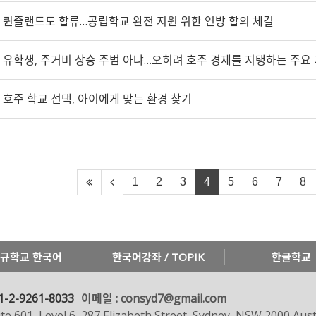
퀸즐랜드도 합류…공립학교 완전 지원 위한 연방 합의 체결
유학생, 주거비 상승 주범 아냐…오히려 호주 경제를 지탱하는 주요
호주 학교 선택, 아이에게 맞는 환경 찾기
1
2
3
4
5
6
7
8
규학교 한국어
한국어강좌 / TOPIK
한글학교
1-2-9261-8033
이메일 : consyd7@gmail.com
te 601, Level 6, 287 Elizabeth Street, Sydney, NSW 2000 Aust