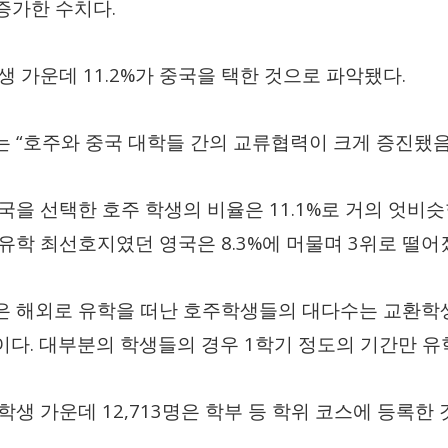
.
증가한 수치다
11.2%
.
학생 가운데
가 중국을 택한 것으로 파악됐다
“
는
호주와 중국 대학들 간의 교류협력이 크게 증진됐
11.1%
국을 선택한 호주 학생의 비율은
로 거의 엇비
8.3%
3
 유학 최선호지였던 영국은
에 머물며
위로 떨어
은 해외로 유학을 떠난 호주학생들의 대다수는 교환학생
.
1
이다
대부분의 학생들의 경우
학기 정도의 기간만 유
12,713
유학생 가운데
명은 학부 등 학위 코스에 등록한