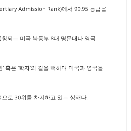
Tertiary Admission Rank)
99.95
에서
등급을
8
통칭되는 미국 북동부
대 명문대나 영국
’
‘
’
민
혹은
학자
의 길을 택하며 미국과 영국을
30
.
수적으로
위를 차지하고 있는 상태다