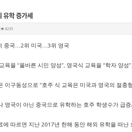
 유학 증가세
8235
2
3
위 중국
…
위 미국
…
위 영국
“
”,
“
”
 교육을
올바른 시민 양성
영국식 교육을
학자 양성
“
은 이구동성으로
호주 식 교육은 미국과 영국의 절충
나 영국이 아닌 중국으로 유학하는 호주 학생수가 급
2017
료에 따르면 지난
년 한해 동안 해외 유학을 떠난