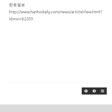
한호일보
http://www.hanhodaily.com/news/articleView.html?
idxno=62203