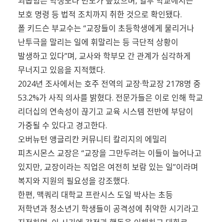
괴롭힘은 학생보다 빈도가 높았으며, 일부 학교에서는
보호 명령 등 법적 조치까지 취한 것으로 확인됐다.
폴 키드슨 부교수는 “교장들이 초등학생에게 물리거나
난투극을 말리는 일에 휘말리는 등 극단적 상황이
발생하고 있다”며, 교사와 학부모 간 관계가 심각하게
무너지고 있음을 지적했다.
2024년 조사에서는 호주 전역의 교장·학교장 2178명 중
53.2%가 사직 의사를 밝혔다. 전문가들은 이로 인해 학교
리더십의 연속성이 끊기고 교육 시스템 전반에 부담이
가중될 수 있다고 경고한다.
오버뉴턴 앵글리칸 커뮤니티 칼리지의 에밀리
피츠시몬스 교장은 “교장을 그만두려는 이들이 늘어나고
있지만, 교장이라는 직업은 여전히 보람 있는 일”이라며
복지와 지원의 필요성을 강조했다.
한편, 맥쿼리 대학교 프란시스 도일 박사는 초등
저학년과 청소년기 학생들이 공격성에 취약한 시기라고