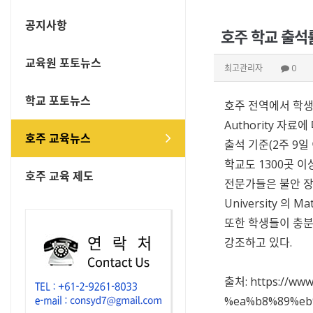
공지사항
호주 학교 출석률
교육원 포토뉴스
최고관리자
0
학교 포토뉴스
호주 전역에서 학생
Authority
자료에 
호주 교육뉴스
출석 기준(2주 9일
학교도 1300곳 이
호주 교육 제도
전문가들은 불안 장
University
의
Mat
또한 학생들이 충분
강조하고 있다.
출처:
https://w
%ea%b8%89%eb