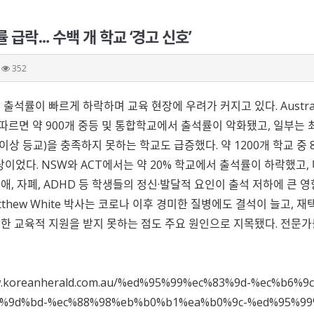
 급락… 수백 개 학교 ‘경고 신호’
352
 출석률이 빠르게 하락하며 교육 현장에 우려가 커지고 있다.
Austr
따르면 약 900개 중등 및 통합학교에서 출석률이 악화됐고, 일부는 
 이상 등교)을 충족하지 못하는 학교도 급증했다. 약 1200개 학교 중
상이었다. NSW와 ACT에서는 약 20% 학교에서 출석률이 하락했고
애, 자폐, ADHD 등 학생들의 정신·발달적 요인이 출석 저하에 큰 
thew White
박사는 코로나 이후 경미한 질병에도 결석이 늘고, 재
한 교육적 지원을 받지 못하는 점도 주요 원인으로 지목됐다. 전문
ww.koreanherald.com.au/%ed%95%99%ec%83%9d-%ec%b6%
%9d%bd-%ec%88%98%eb%b0%b1%ea%b0%9c-%ed%95%99