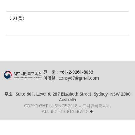
8.31(월)
전 화 :
+61-2-9261-8033
이메일 : consyd7@gmail.com
주소 : Suite 601, Level 6, 287 Elizabeth Street, Sydney, NSW 2000
Australia
COPYRIGHT ⓒ SINCE 2018 시드니한국교육원.
ALL RIGHTS RESERVED.