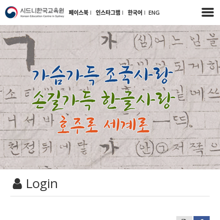
페이스북
l
인스타그램
l
한국어
l
ENG
Login