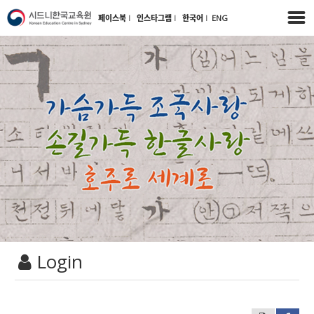
페이스북
l
인스타그램
l
한국어
l
ENG
Login