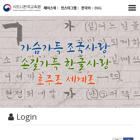
페이스북
l
인스타그램
l
한국어
l
ENG
Login