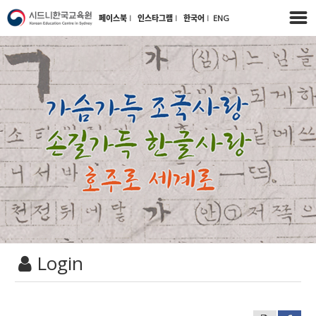
페이스북
l
인스타그램
l
한국어
l
ENG
Login